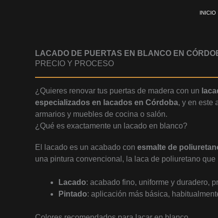
Ir
INICIO
al
contenido
LACADO DE PUERTAS EN BLANCO EN CÓRDO
PRECIO Y PROCESO
¿Quieres renovar tus puertas de madera con un
laca
especializados en lacados en Córdoba
, y en este
armarios y muebles de cocina o salón.
¿Qué es exactamente un lacado en blanco?
El lacado es un acabado con
esmalte de poliuretan
una pintura convencional, la laca de poliuretano que
Lacado
: acabado fino, uniforme y duradero, p
Pintado
: aplicación más básica, habitualment
Colores recomendados para lacar en blanco