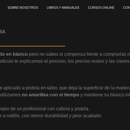
SOBRE NOSOTROS
LIBROS Y MANUALES
CURSOS ONLINE
CON
BA
do en blanco
pero no sabes si compensa frente a comprarla
 artículo te explicamos el proceso, los precios reales y las clav
o
aplicado a pistola en taller, que deja la superficie de la madera
 utilizamos
no amarillea con el tiempo
y mantiene su blanco in
ropio de un profesional con cabina y pistola.
e a rodillo, con menor durabilidad y peor acabado.