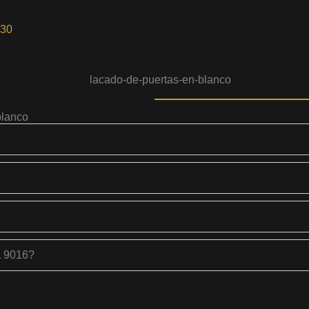
30
blanco
L 9016?